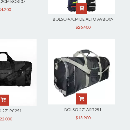
12CM BOBI07
$4.200
BOLSO 47CM DE ALTO AVBO09
$26.400
BOLSO 27" ART251
 27" PC251
$18.900
22.000