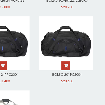
X26CM ACMA16
BOLSO 30X48X22 ACBO07
19.800
$20.900
 24" PC2004
BOLSO 20" PC2004
31.400
$28.600