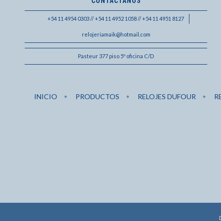
CONTACTANOS
+54 11 4954 0303 // +54 11 4952 1058 // +54 11 4951 8127
relojeriamaik@hotmail.com
Pasteur 377 piso 5º oficina C/D
INICIO
PRODUCTOS
RELOJES DUFOUR
R