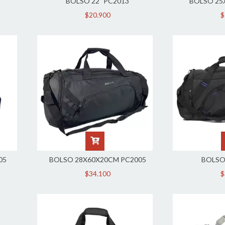
BOLSO 22" PC2013
BOLSO 25
$20.900
$
05
BOLSO 28X60X20CM PC2005
BOLSO
$34.100
$