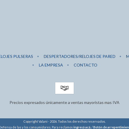
ELOJES PULSERAS
DESPERTADORES/RELOJES DE PARED
M
LA EMPRESA
CONTACTO
Precios expresados únicamente a ventas mayoristas mas IVA
Copyright Valani - 2026. Todos los derechos reservados.
Defensa de las y los consumidores. Para reclamos
ingresá acá.
/
Botón de arrepentimien