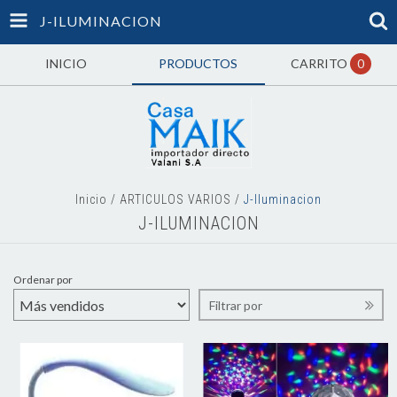
J-ILUMINACION
INICIO
PRODUCTOS
CARRITO
0
Inicio
/
ARTICULOS VARIOS
/
J-Iluminacion
J-ILUMINACION
Ordenar por
Filtrar por