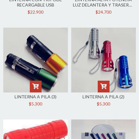
RECARGABLE USB
LUZ DELANTERA Y TRASERA -
LUZ ROJA Y AZUL TIPO
$22.900
$24.700
POLICIA C/ZOOM
LINTERNA A PILA (3)
LINTERNA A PILA (2)
$5.300
$5.300