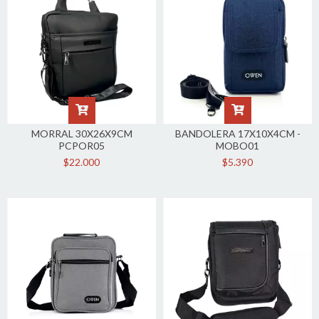
MORRAL 30X26X9CM
BANDOLERA 17X10X4CM -
PCPOR05
MOBO01
$22.000
$5.390