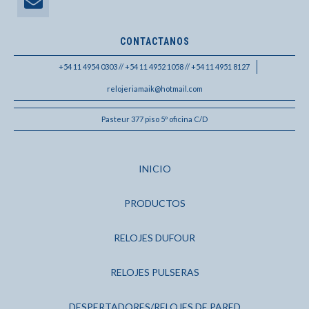
CONTACTANOS
+54 11 4954 0303 // +54 11 4952 1058 // +54 11 4951 8127
relojeriamaik@hotmail.com
Pasteur 377 piso 5º oficina C/D
INICIO
PRODUCTOS
RELOJES DUFOUR
RELOJES PULSERAS
DESPERTADORES/RELOJES DE PARED