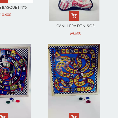
E BASQUET N°5
10.600
CANILLERA DE NIÑOS
$4.600