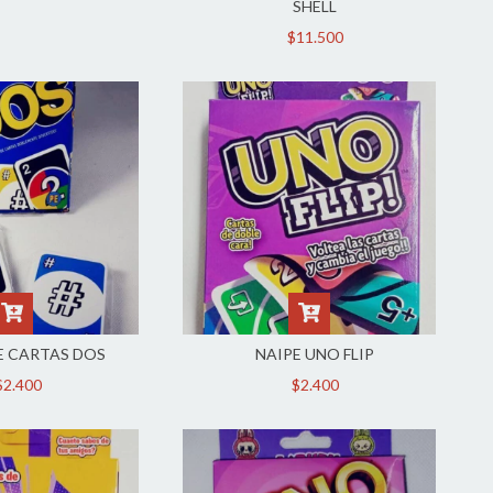
SHELL
$11.500
E CARTAS DOS
NAIPE UNO FLIP
$2.400
$2.400