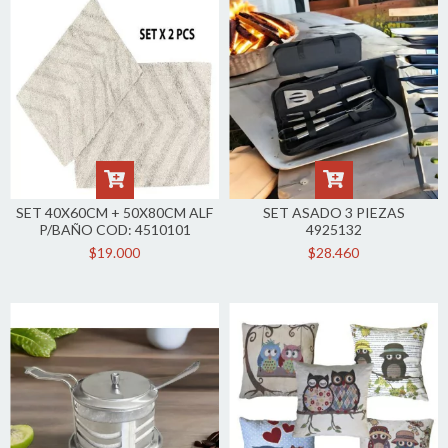
SET 40X60CM + 50X80CM ALF
SET ASADO 3 PIEZAS
P/BAÑO COD: 4510101
4925132
$19.000
$28.460