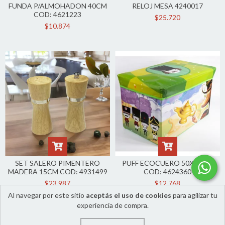
FUNDA P/ALMOHADON 40CM
RELOJ MESA 4240017
COD: 4621223
$25.720
$10.874
SET SALERO PIMENTERO
PUFF ECOCUERO 50X31CM
MADERA 15CM COD: 4931499
COD: 4624360
$23.987
$12.768
Al navegar por este sitio
aceptás el uso de cookies
para agilizar tu
experiencia de compra.