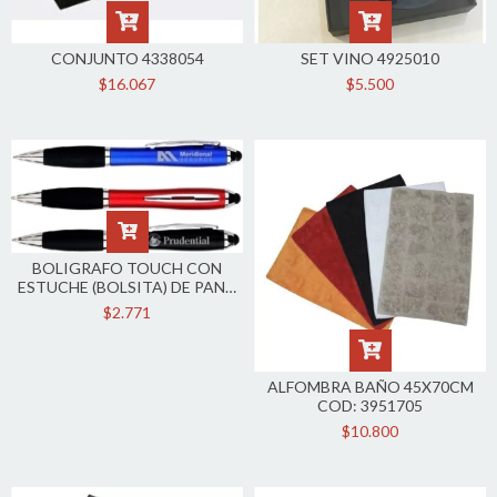
CONJUNTO 4338054
SET VINO 4925010
$16.067
$5.500
BOLIGRAFO TOUCH CON
ESTUCHE (BOLSITA) DE PANA
5732
$2.771
ALFOMBRA BAÑO 45X70CM
COD: 3951705
$10.800