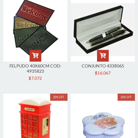
FELPUDO 40X60CM COD:
CONJUNTO 4338065
4935823
$16.067
$7.072
20
%
OFF
20
%
OFF