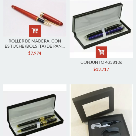
ROLLER DE MADERA. CON
ESTUCHE (BOLSITA) DE PANA
1162
$7.974
CONJUNTO 4338106
$13.717