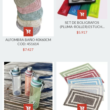
SET DE BOLIGRAFOS
(PLUMA-ROLLER) ESTUCHE
INCLUIDO 560
$5.917
ALFOMBRA BAÑO 40X60CM
COD: 451614
$7.427