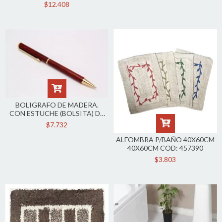
$12.408
BOLIGRAFO DE MADERA.
CON ESTUCHE (BOLSITA) DE
PANA 1123
$7.732
ALFOMBRA P/BAÑO 40X60CM
40X60CM COD: 457390
$3.803