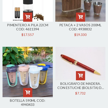
PIMENTERO A PILA 22CM
PETACA + 2 VASOS 200ML
COD: 4611394
COD: 4938832
$17.557
$19.330
BOLIGRAFO DE MADERA.
CON ESTUCHE (BOLSITA) DE
PANA 116312
$7.732
BOTELLA 590ML COD:
4940433