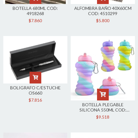
BOTELLA 680ML COD:
ALFOMBRA BAÑO 40X60CM
4918268
COD: 4510299
$7.860
$5.800
BOLIGRAFO C/ESTUCHE
OS660
$7.816
BOTELLA PLEGABLE
SILICONA 550ML COD:
4945924
$9.518