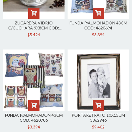
ZUCARERA VIDRIO
FUNDA P/ALMOHADON 43CM
C/CUCHARA 9X8CM COD:
COD: 4620694
4936062
$5.424
$3.394
FUNDA P/ALMOHADON 43CM
PORTARETRATO 10X15CM
COD: 4620706
3862946
$3.394
$9.402