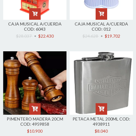
CAJA MUSICAL A/CUERDA
CAJA MUSICAL A/CUERDA
COD: 6043
COD: 012
$28.037
$22.430
$24.628
$19.702
PIMENTERO MADERA 20CM
PETACA METAL 200ML COD:
COD: 4959858
4938911
$10.900
$8.040