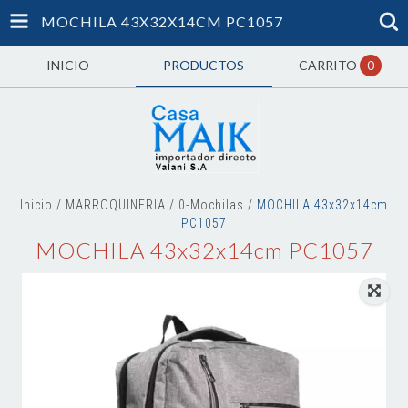
MOCHILA 43X32X14CM PC1057
INICIO
PRODUCTOS
CARRITO
0
Inicio
/
MARROQUINERIA
/
0-Mochilas
/
MOCHILA 43x32x14cm
PC1057
MOCHILA 43x32x14cm PC1057