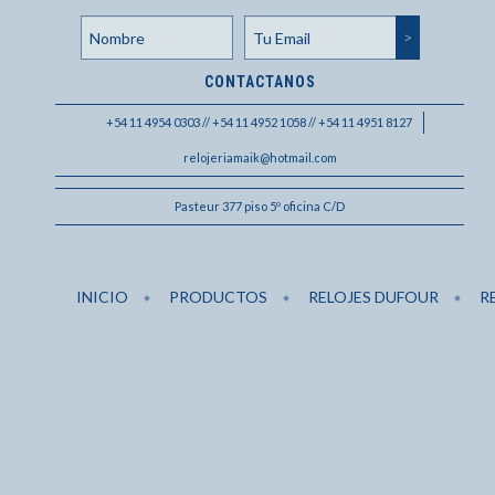
CONTACTANOS
+54 11 4954 0303 // +54 11 4952 1058 // +54 11 4951 8127
relojeriamaik@hotmail.com
Pasteur 377 piso 5º oficina C/D
INICIO
PRODUCTOS
RELOJES DUFOUR
R