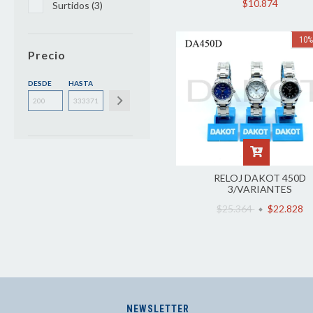
$10.874
Surtidos (3)
10
Precio
DESDE
HASTA
RELOJ DAKOT 450D
3/VARIANTES
$25.364
$22.828
NEWSLETTER