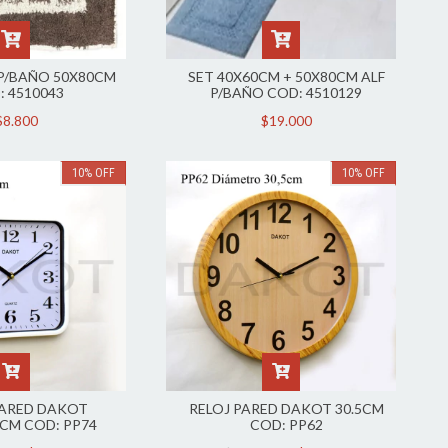
P/BAÑO 50X80CM
SET 40X60CM + 50X80CM ALF
: 4510043
P/BAÑO COD: 4510129
$8.800
$19.000
10
%
OFF
10
%
OFF
PARED DAKOT
RELOJ PARED DAKOT 30.5CM
5CM COD: PP74
COD: PP62