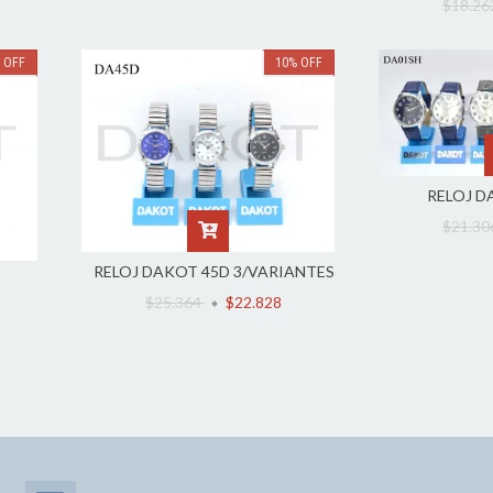
$18.2
%
OFF
10
%
OFF
RELOJ D
$21.3
RELOJ DAKOT 45D 3/VARIANTES
$25.364
$22.828