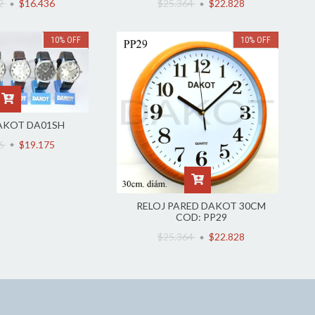
62
$16.436
$25.364
$22.828
10
%
OFF
10
%
OFF
AKOT DA01SH
06
$19.175
RELOJ PARED DAKOT 30CM
COD: PP29
$25.364
$22.828