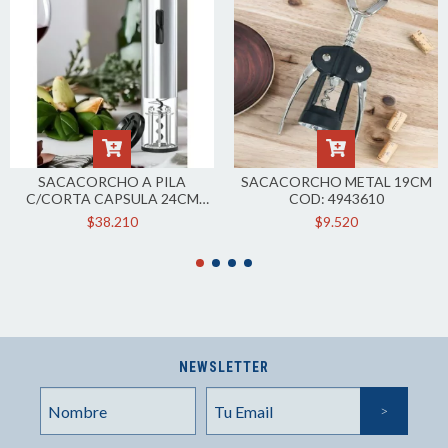
SACACORCHO A PILA
SACACORCHO METAL 19CM
C/CORTA CAPSULA 24CM
COD: 4943610
COD: 4931273
$38.210
$9.520
NEWSLETTER