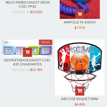
RELOJ PARED DAKOT 30CM
COD: PP32
$25.364
$22.828
AMPOLLETA KADIO
$7.974
10
%
OFF
DESPERTADOR DAKOT COD:
A92 3/VARIANTES
$14.204
$12.784
ARCO DE BSQUET MINI
$6.400