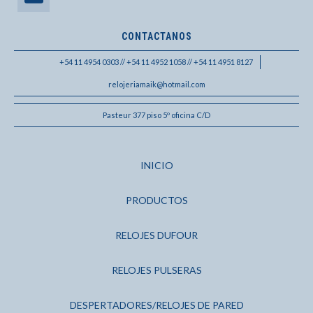
CONTACTANOS
+54 11 4954 0303 // +54 11 4952 1058 // +54 11 4951 8127
relojeriamaik@hotmail.com
Pasteur 377 piso 5º oficina C/D
INICIO
PRODUCTOS
RELOJES DUFOUR
RELOJES PULSERAS
DESPERTADORES/RELOJES DE PARED